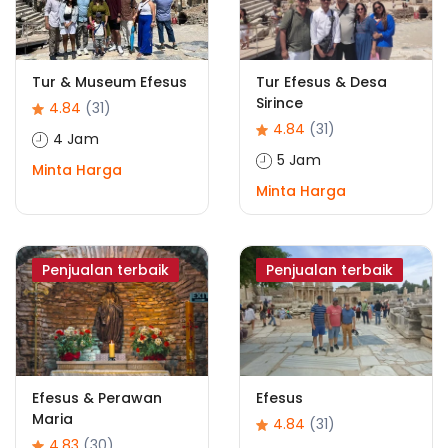
Tur & Museum Efesus
Tur Efesus & Desa
Sirince
4.84
(31)
4.84
(31)
4 Jam
5 Jam
Minta Harga
Minta Harga
Penjualan terbaik
Penjualan terbaik
Efesus & Perawan
Efesus
Maria
4.84
(31)
4.83
(30)