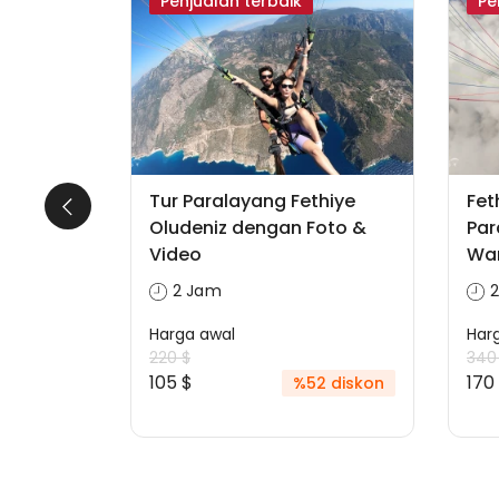
wa
Penjualan terbaik
Pe
i
Tur Paralayang Fethiye
Fet
Oludeniz dengan Foto &
Par
Video
Wan
2 Jam
Harga awal
Har
8 diskon
220 $
340
105 $
170
%52 diskon