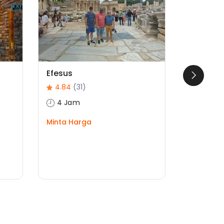
a
Efesus
Ephesus 
Tour Dar
4.84
(31)
4.86
(2
4 Jam
6 Jam
Minta Harga
Minta Ha