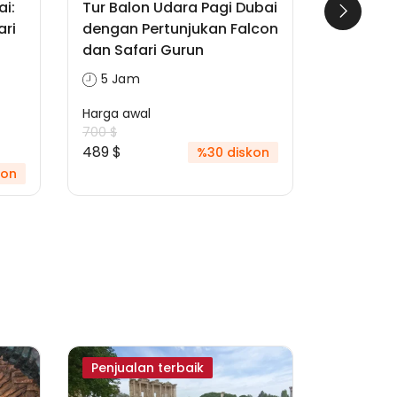
i:
Tur Balon Udara Pagi Dubai
'Petuala
ari
dengan Pertunjukan Falcon
Safari 
dan Safari Gurun
Naik Bal
Dubai'
5 Jam
1 Mala
Harga awal
700 $
Harga awa
489 $
%30 diskon
1,050 $
667 $
kon
Penjualan terbaik
Jual Ce