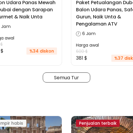
on Udara Panas Mewah
Paket Petualangan Duba
Dubai dengan Sarapan
Balon Udara Panas, Saf
rmet & Naik Unta
Gurun, Naik Unta &
Pengalaman ATV
5 Jam
6 Jam
ga awal
 $
Harga awal
 $
%34 diskon
600 $
381 $
%37 dis
Semua Tur
mpir habis
Penjualan terbaik