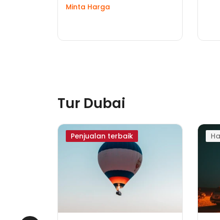
Minta Harga
Tur Dubai
wa
Penjualan terbaik
Ha