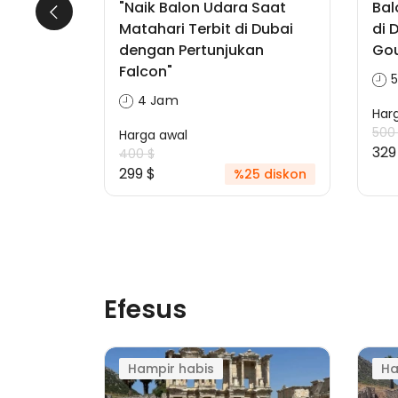
ari:
"Naik Balon Udara Saat
Bal
alam &
Matahari Terbit di Dubai
di 
Panas di
dengan Pertunjukan
Gou
Falcon"
4 Jam
Har
500
Harga awal
329
400 $
299 $
6 diskon
%25 diskon
Efesus
Hampir habis
Ha