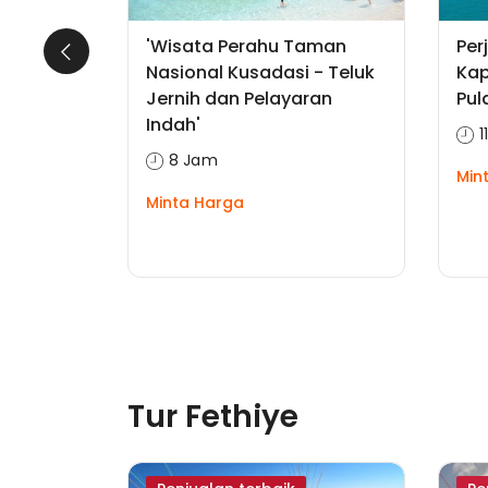
 Saat
'Wisata Perahu Taman
Per
 Dubai
Nasional Kusadasi - Teluk
Kap
an
Jernih dan Pelayaran
Pul
Indah'
1
8 Jam
Min
Minta Harga
5 diskon
Tur Fethiye