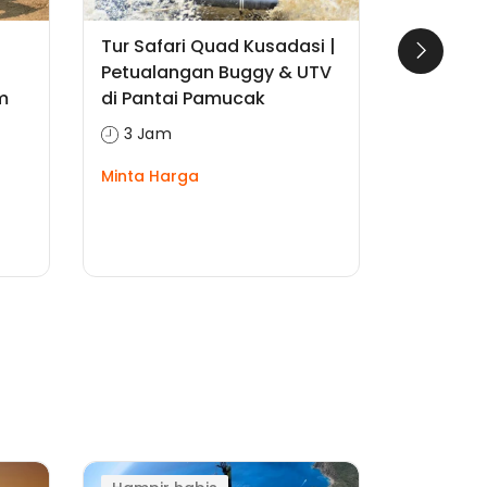
Tur Safari Quad Kusadasi |
Safari Q
Petualangan Buggy & UTV
Petualan
m
di Pantai Pamucak
Pamuca
3 Jam
3 Jam
Minta Harga
Minta Ha