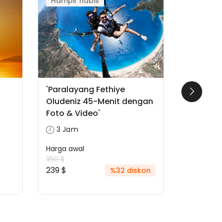
Hampir habis
Penawar
'Paralayang Fethiye
'Perjala
Oludeniz 45-Menit dengan
Keluarga
Foto & Video'
- Kapal
Makan S
3 Jam
6 Jam
Harga awal
350 $
Harga awa
239 $
%32 diskon
80 $
49 $