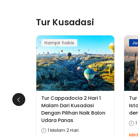
Tur Kusadasi
Hampir habis
Ju
Pribadi
Tur Cappadocia 2 Hari 1
Tur
asi -
Malam Dari Kusadasi
Ist
Nyaman
Dengan Pilihan Naik Balon
de
Udara Panas
1
1 Malam 2 Hari
Min