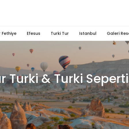
 Fethiye
Efesus
Turki Tur
Istanbul
Galeri Res
 Turki & Turki Sepert