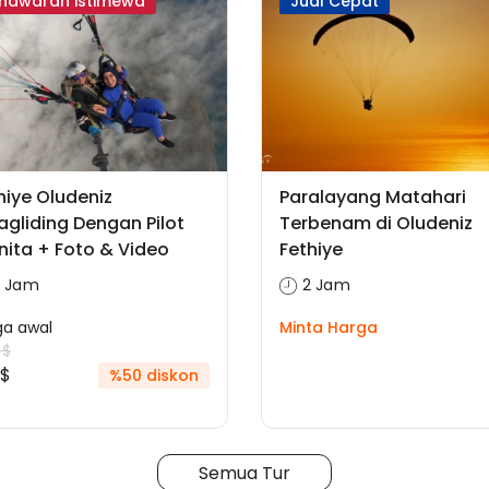
nawaran istimewa
Jual Cepat
hiye Oludeniz
Paralayang Matahari
agliding Dengan Pilot
Terbenam di Oludeniz
ita + Foto & Video
Fethiye
2 Jam
2 Jam
ga awal
Minta Harga
 $
 $
%50 diskon
Semua Tur