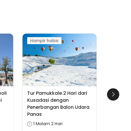
Hampir habis
Penawar
oli
Tur Pamukkale 2 Hari dari
Tur Capp
i
Kusadasi dengan
Malam D
Penerbangan Balon Udara
Dengan 
Panas
Naik Ba
1 Malam 2 Hari
2 Mala