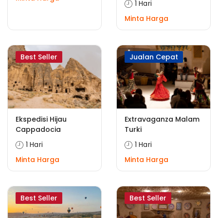
1 Hari
Minta Harga
Best Seller
Jualan Cepat
Ekspedisi Hijau
Extravaganza Malam
Cappadocia
Turki
1 Hari
1 Hari
Minta Harga
Minta Harga
Best Seller
Best Seller