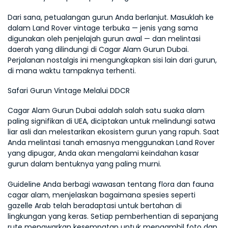
Dari sana, petualangan gurun Anda berlanjut. Masuklah ke 
dalam Land Rover vintage terbuka — jenis yang sama 
digunakan oleh penjelajah gurun awal — dan melintasi 
daerah yang dilindungi di Cagar Alam Gurun Dubai. 
Perjalanan nostalgis ini mengungkapkan sisi lain dari gurun, 
di mana waktu tampaknya terhenti.
Safari Gurun Vintage Melalui DDCR
Cagar Alam Gurun Dubai adalah salah satu suaka alam 
paling signifikan di UEA, diciptakan untuk melindungi satwa 
liar asli dan melestarikan ekosistem gurun yang rapuh. Saat 
Anda melintasi tanah emasnya menggunakan Land Rover 
yang dipugar, Anda akan mengalami keindahan kasar 
gurun dalam bentuknya yang paling murni.
Guideline Anda berbagi wawasan tentang flora dan fauna 
cagar alam, menjelaskan bagaimana spesies seperti 
gazelle Arab telah beradaptasi untuk bertahan di 
lingkungan yang keras. Setiap pemberhentian di sepanjang 
rute menawarkan kesempatan untuk mengambil foto dan 