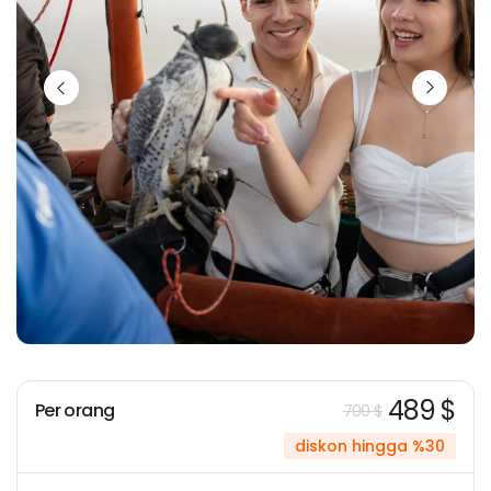
489 $
Per orang
700 $
diskon hingga %30