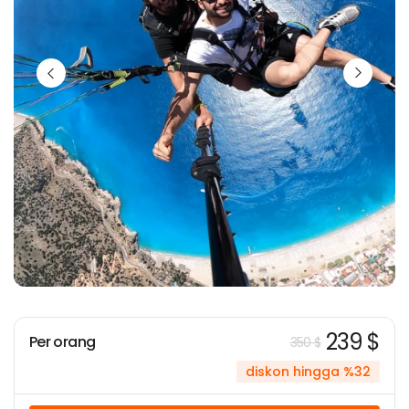
239 $
Per orang
350 $
diskon hingga %32