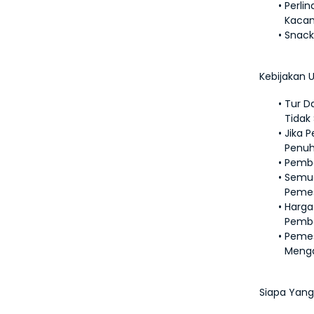
Perli
Kaca
Snack
Kebijakan 
Tur D
Tidak 
Jika 
Penuh
Pemba
Semua
Pemes
Harga
Pemba
Pemes
Menga
Siapa Yan