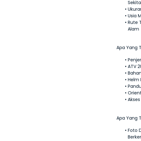
Sekita
Ukura
Usia 
Rute 
Alam
Apa Yang 
Penje
ATV 2
Bahan
Helm 
Pandu
Orien
Akses
Apa Yang 
Foto 
Berke