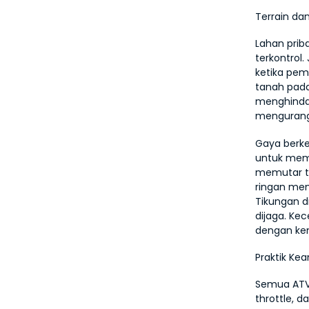
Terrain da
Lahan prib
terkontrol
ketika pe
tanah pada
menghindari
mengurangi
Gaya berken
untuk meme
memutar th
ringan me
Tikungan d
dijaga. Ke
dengan k
Praktik Ke
Semua ATV 
throttle, 