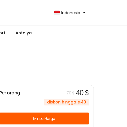
Indonesia
ort
Antalya
40 $
Per orang
70 $
diskon hingga %43
Minta Harga