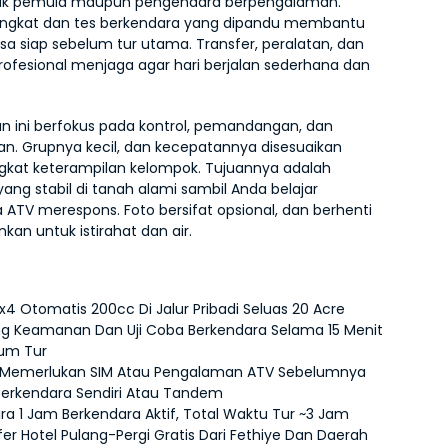
uk pemula maupun pengendara berpengalaman. 
singkat dan tes berkendara yang dipandu membantu 
a siap sebelum tur utama. Transfer, peralatan, dan 
ofesional menjaga agar hari berjalan sederhana dan 
 ini berfokus pada kontrol, pemandangan, dan 
. Grupnya kecil, dan kecepatannya disesuaikan 
gkat keterampilan kelompok. Tujuannya adalah 
ang stabil di tanah alami sambil Anda belajar 
ATV merespons. Foto bersifat opsional, dan berhenti 
an untuk istirahat dan air.
x4 Otomatis 200cc Di Jalur Pribadi Seluas 20 Acre
ing Keamanan Dan Uji Coba Berkendara Selama 15 Menit 
um Tur
 Memerlukan SIM Atau Pengalaman ATV Sebelumnya
Berkendara Sendiri Atau Tandem
kira 1 Jam Berkendara Aktif, Total Waktu Tur ~3 Jam
fer Hotel Pulang-Pergi Gratis Dari Fethiye Dan Daerah 