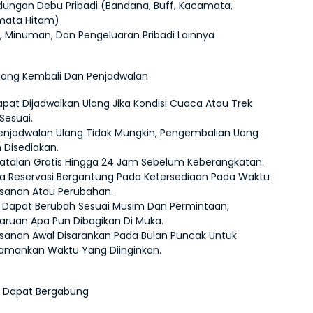
ndungan Debu Pribadi (Bandana, Buff, Kacamata, 
mata Hitam)
, Minuman, Dan Pengeluaran Pribadi Lainnya
Uang Kembali Dan Penjadwalan
apat Dijadwalkan Ulang Jika Kondisi Cuaca Atau Trek 
Sesuai.
Penjadwalan Ulang Tidak Mungkin, Pengembalian Uang 
 Disediakan.
talan Gratis Hingga 24 Jam Sebelum Keberangkatan.
 Reservasi Bergantung Pada Ketersediaan Pada Waktu 
anan Atau Perubahan.
 Dapat Berubah Sesuai Musim Dan Permintaan; 
ruan Apa Pun Dibagikan Di Muka.
anan Awal Disarankan Pada Bulan Puncak Untuk 
mankan Waktu Yang Diinginkan.
g Dapat Bergabung