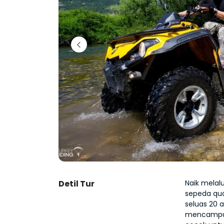
Detil Tur
Naik melalu
sepeda qua
seluas 20 a
mencampurk