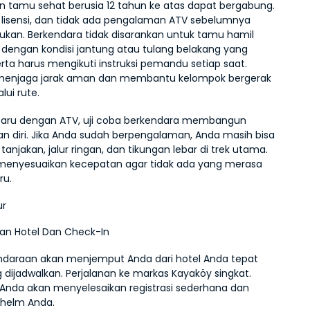
 tamu sehat berusia 12 tahun ke atas dapat bergabung. 
u lisensi, dan tidak ada pengalaman ATV sebelumnya 
lukan. Berkendara tidak disarankan untuk tamu hamil 
dengan kondisi jantung atau tulang belakang yang 
erta harus mengikuti instruksi pemandu setiap saat. 
 menjaga jarak aman dan membantu kelompok bergerak 
lui rute.
baru dengan ATV, uji coba berkendara membangun 
n diri. Jika Anda sudah berpengalaman, Anda masih bisa 
anjakan, jalur ringan, dan tikungan lebar di trek utama. 
enyesuaikan kecepatan agar tidak ada yang merasa 
ru.
ur
an Hotel Dan Check-In
daraan akan menjemput Anda dari hotel Anda tepat 
 dijadwalkan. Perjalanan ke markas Kayaköy singkat. 
 Anda akan menyelesaikan registrasi sederhana dan 
helm Anda.