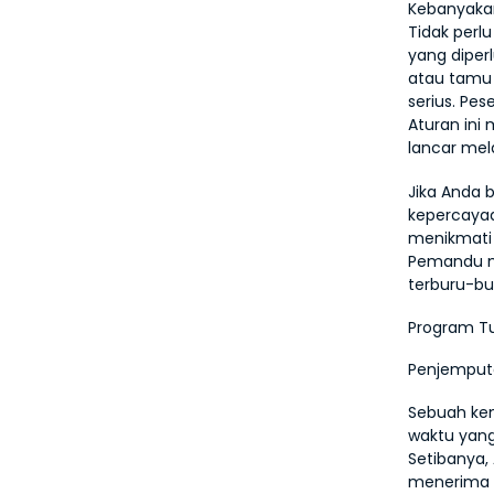
Kebanyakan
Tidak perl
yang diper
atau tamu 
serius. Pes
Aturan ini
lancar mela
Jika Anda 
kepercayaa
menikmati t
Pemandu m
terburu-bu
Program T
Penjemput
Sebuah ken
waktu yang
Setibanya,
menerima 