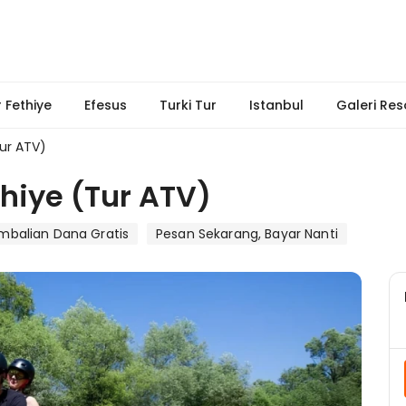
 Fethiye
Efesus
Turki Tur
Istanbul
Galeri Res
Tur ATV)
thiye (Tur ATV)
balian Dana Gratis
Pesan Sekarang, Bayar Nanti