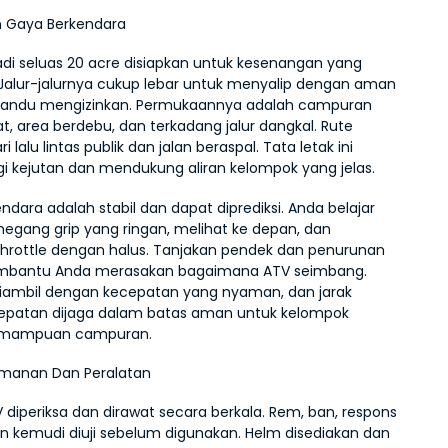
n Gaya Berkendara
adi seluas 20 acre disiapkan untuk kesenangan yang 
. Jalur-jalurnya cukup lebar untuk menyalip dengan aman 
mandu mengizinkan. Permukaannya adalah campuran 
t, area berdebu, dan terkadang jalur dangkal. Rute 
 lalu lintas publik dan jalan beraspal. Tata letak ini 
 kejutan dan mendukung aliran kelompok yang jelas.
dara adalah stabil dan dapat diprediksi. Anda belajar 
gang grip yang ringan, melihat ke depan, dan 
rottle dengan halus. Tanjakan pendek dan penurunan 
mbantu Anda merasakan bagaimana ATV seimbang. 
iambil dengan kecepatan yang nyaman, dan jarak 
cepatan dijaga dalam batas aman untuk kelompok 
emampuan campuran.
amanan Dan Peralatan
diperiksa dan dirawat secara berkala. Rem, ban, respons 
dan kemudi diuji sebelum digunakan. Helm disediakan dan 