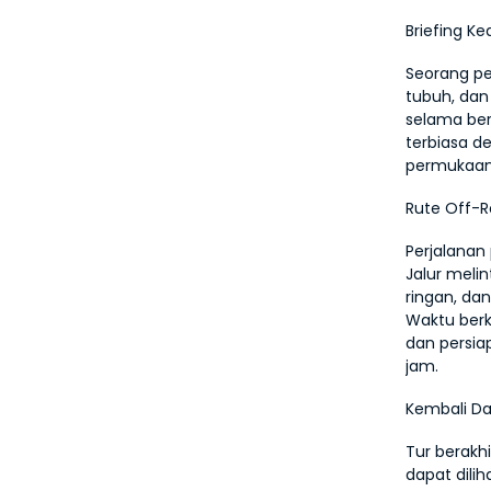
Briefing K
Seorang pe
tubuh, dan
selama berk
terbiasa de
permukaan
Rute Off-
Perjalanan
Jalur melint
ringan, da
Waktu berk
dan persia
jam.
Kembali D
Tur berakhi
dapat dilih