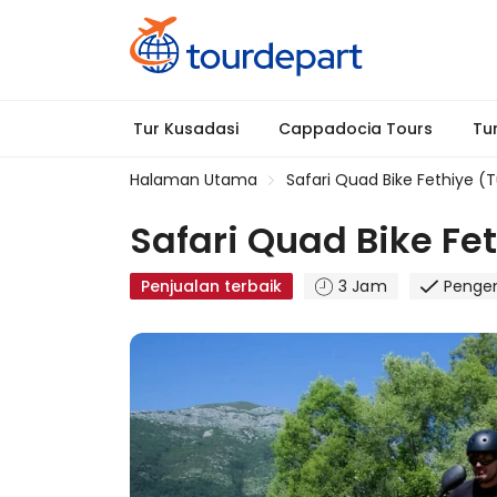
Tur Kusadasi
Cappadocia Tours
Tur
Halaman Utama
Safari Quad Bike Fethiye (
Safari Quad Bike Fe
Penjualan terbaik
3 Jam
Pengem