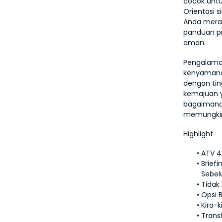
cocok unt
Orientasi 
Anda meras
panduan pr
aman.
Pengalaman
kenyamanan
dengan tin
kemajuan y
bagaimana 
memungkink
Highlight
ATV 4
Brief
Sebel
Tidak
Opsi 
Kira-
Trans