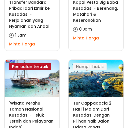
Transfer Bandara
Kapal Pesta Big Baba
Pribadi dari Izmir ke
Kusadasi - Berenang,
Kusadasi -
Matahari &
Perjalanan yang
Keseronokan
Nyaman dan Andal
8 Jam
1 Jam
Minta Harga
Minta Harga
Penjualan terbaik
Hampir habis
'Wisata Perahu
Tur Cappadocia 2
Taman Nasional
Hari 1 Malam Dari
Kusadasi - Teluk
Kusadasi Dengan
Jernih dan Pelayaran
Pilihan Naik Balon
Indah'
Udara Panas