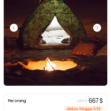
667 $
Per orang
1,050 $
diskon hingga %36