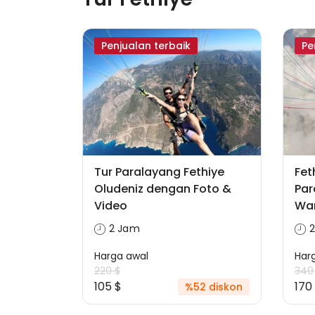
Penjualan terbaik
Pe
Tur Paralayang Fethiye
Fet
Oludeniz dengan Foto &
Par
Video
Wan
2 Jam
Harga awal
Har
220 $
340
105 $
170
%52 diskon