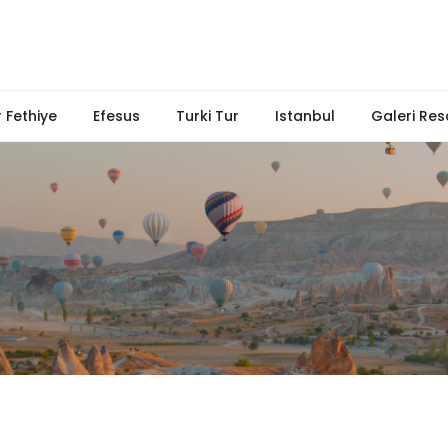
 Fethiye
Efesus
Turki Tur
Istanbul
Galeri Res