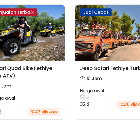
njualan terbaik
Jual Cepat
ari Quad Bike Fethiye
Jeep Safari Fethiye Turk
r ATV)
10 Jam
3 Jam
Harga awal
50 $
ga awal
32 $
%36 dis
$
$
%43 diskon