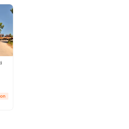
i
kon