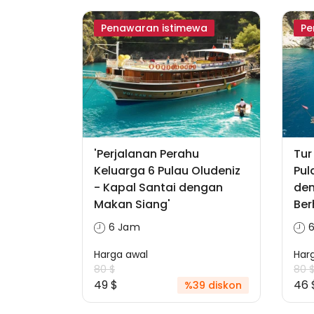
Penawaran istimewa
Pe
'Perjalanan Perahu
Tur
Keluarga 6 Pulau Oludeniz
Pul
- Kapal Santai dengan
den
Makan Siang'
Ber
6 Jam
Harga awal
Har
80 $
80 
49 $
46 
%39 diskon