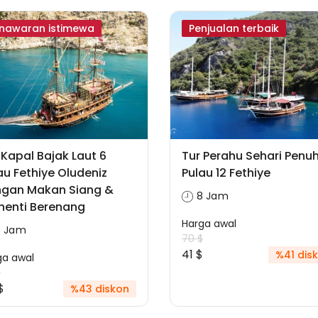
nawaran istimewa
Penjualan terbaik
 Kapal Bajak Laut 6
Tur Perahu Sehari Penu
au Fethiye Oludeniz
Pulau 12 Fethiye
gan Makan Siang &
8 Jam
henti Berenang
Harga awal
6 Jam
70 $
41 $
%41 dis
ga awal
$
$
%43 diskon