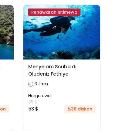
Penawaran istimewa
h
Menyelam Scuba di
Oludeniz Fethiye
3 Jam
Harga awal
85 $
53 $
kon
%38 diskon