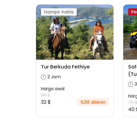
Hampir habis
Pe
Tur Berkuda Fethiye
Saf
(Tu
2 Jam
Harga awal
50 $
Har
32 $
%36 diskon
70 
40 