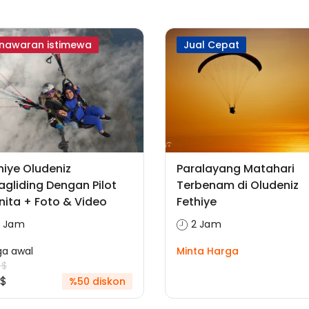
nawaran istimewa
Jual Cepat
hiye Oludeniz
Paralayang Matahari
agliding Dengan Pilot
Terbenam di Oludeniz
ita + Foto & Video
Fethiye
2 Jam
2 Jam
ga awal
Minta Harga
 $
 $
%50 diskon